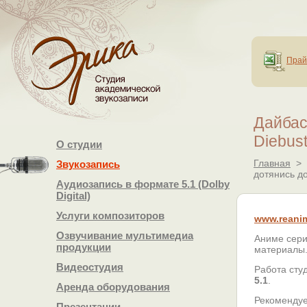
Прай
Дайбаст
Diebust
О студии
Главная
>
Звукозапись
дотянись до
Аудиозапись в формате 5.1 (Dolby
Digital)
Услуги композиторов
www.reanim
Озвучивание мультимедиа
Аниме сери
продукции
материалы.
Видеостудия
Работа сту
5.1
.
Аренда оборудования
Рекомендуе
Презентации