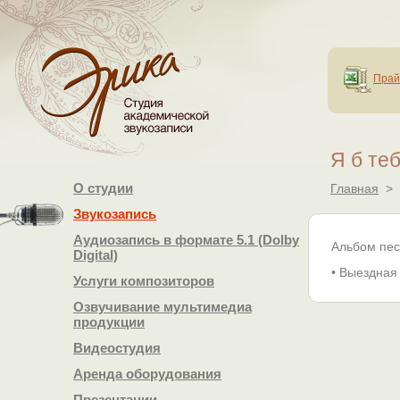
Прай
Я б теб
О студии
Главная
>
Звукозапись
Аудиозапись в формате 5.1 (Dolby
Альбом пес
Digital)
• Выездная
Услуги композиторов
Озвучивание мультимедиа
продукции
Видеостудия
Аренда оборудования
Презентации